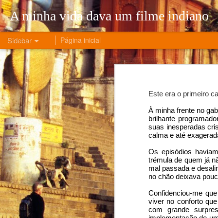
A minha vida dava um filme indiano
Sidebar
Página inicial
5 Months of the War that Changed My Life
5 Mont
O número de novos casos de COVID é irrelevante!
Este era o primeiro c
A Era do Desemprego
À minha frente no gab
brilhante programado
Ler este artigo não é uma escolha
suas inesperadas cri
calma e até exagerada
A história de um regresso e de liberdade
Os episódios haviam
trémula de quem já nã
mal passada e desalin
A vida de um nómada digital - parte 2
no chão deixava pouca
A vida de um nómada digital - parte 1
Confidenciou-me que 
viver no conforto que
com grande surpres
Visionless leadership: Apple is in trouble. Again.
implementação de um