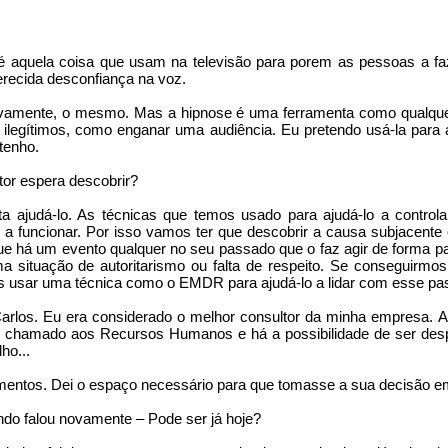
é aquela coisa que usam na televisão para porem as pessoas a faz
recida desconfiança na voz.
tivamente, o mesmo. Mas a hipnose é uma ferramenta como qualquer
u ilegítimos, como enganar uma audiência. Eu pretendo usá-la para a
tenho.
tor espera descobrir?
a ajudá-lo. As técnicas que temos usado para ajudá-lo a control
a funcionar. Por isso vamos ter que descobrir a causa subjacente e
ue há um evento qualquer no seu passado que o faz agir de forma pa
 situação de autoritarismo ou falta de respeito. Se conseguirmos 
 usar uma técnica como o EMDR para ajudá-lo a lidar com esse pa
e the Russian invasion of Ukraine woke us up from the illu
the past.
Carlos. Eu era considerado o melhor consultor da minha empresa. A
i chamado aos Recursos Humanos e há a possibilidade de ser des
ho...
war started, Kateryna Shepeliuk, herself a refugee from
entos. Dei o espaço necessário para que tomasse a sua decisão e
le website where we started collecting information that w
e Ukraine, get to Portugal and, once here, find shelter, fo
ndo falou novamente – Pode ser já hoje?
hink of. 