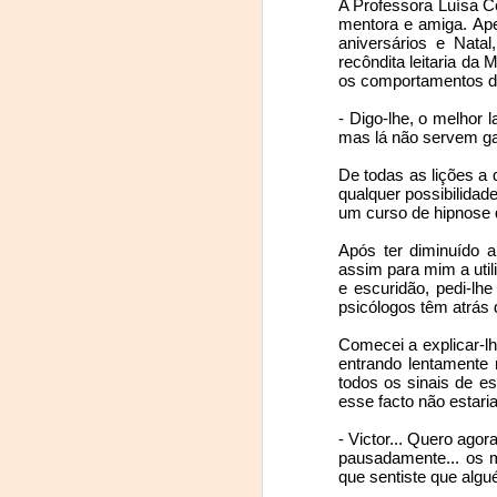
A Professora Luísa C
mentora e amiga. Ape
fromukrainetoportugal.com 
aniversários e Nata
Cancro turístico
(https://t.me/toportugal).
recôndita leitaria da 
os comportamentos do
... and IA keeps taking jobs away
Over the next few months, 
- Digo-lhe, o melhor l
partners, we dedicated oursel
mas lá não servem ga
... and thank you for all the meaningless stuff!
creating and managing team
welcoming centres to finding 
De todas as lições a
The collapse of the oil price and what it could mean
qualquer possibilidad
um curso de hipnose q
This carried a personal cost. 
2
A estupidez é de uso livre
slowly and sometimes painfull
Após ter diminuído a
assim para mim a util
e escuridão, pedi-lh
The age divide
On the upside, in these 5 mo
psicólogos têm atrás
- Directly or indirectly he
Sign of times
Comecei a explicar-l
accommodation, jobs, paperwo
entrando lentamente 
todos os sinais de e
Automação come uma fatia ao outsourcing
- Created a website that is st
esse facto não estaria
Portugal;
- Victor... Quero agor
A quarta onda vem aí!
pausadamente... os m
- Created and managed severa
que sentiste que algué
level, the largest of each exc
Discriminação celular