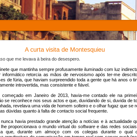
hs of the War that Changed My Life
A curta visita de Montesquieu
aso que me levava à beira do desespero.
inete que mantinha sempre profusamente iluminado com luz indirecta
r informático retorcia as mãos de nervosismo após ter-me descrit
ses de fúria, que haviam surpreendido toda a gente que há anos o 
mente introvertida, mas consistente e fiável.
 começado em Janeiro de 2013, havia-me contado ele na primeir
o se reconhece nos seus actos e que, duvidando de si, duvida de to
hada, revelava uma vida de homem solteiro e o olhar fugaz que se re
s dúvidas quanto à falta de contacto social frequente.
nunca havia prestado grande atenção a notícias e à actualidade qu
 lhe proporcionava o mundo virtual do 
software
 e das redes sociais 
a que, durante um almoço com os colegas durante o qual di
a arquitectura de comunicação em tempo real com 
server-push
 (n