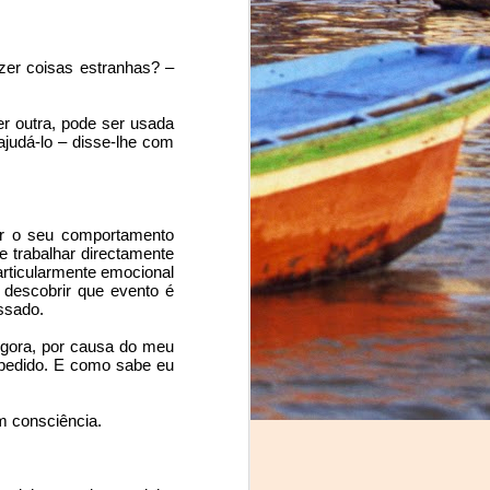
er coisas estranhas? – 
 outra, pode ser usada 
judá-lo – disse-lhe com 
ar o seu comportamento 
 trabalhar directamente 
rticularmente emocional 
descobrir que evento é 
ssado.
sion that 
gora, por causa do meu 
pedido. E como sabe eu 
 the 2014 
m consciência.
ould help 
od, a job 