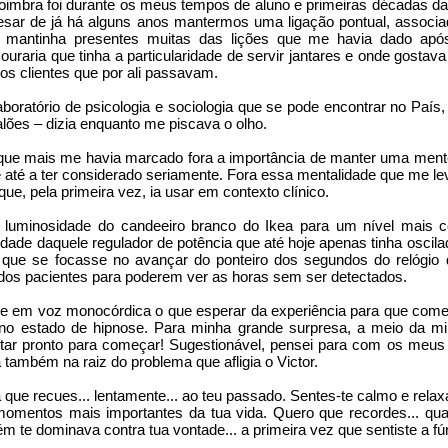
oimbra foi durante os meus tempos de aluno e primeiras décadas da 
sar de já há alguns anos mantermos uma ligação pontual, associa
was born and, along with it, the ToPortugal Telegram
l, mantinha presentes muitas das lições que me havia dado apó
Mouraria que tinha a particularidade de servir jantares e onde gostava 
s clientes que por ali passavam.
and with the understanding support of our family and 
aboratório de psicologia e sociologia que se pode encontrar no País, a
ves almost full time to this endeavour. Everything and anyt
lões – dizia enquanto me piscava o olho.
s of volunteers to creating media awareness, from se
sponsorships, from loading furniture to painting houses. 
 que mais me havia marcado fora a importância de manter uma mente
e até a ter considerado seriamente. Fora essa mentalidade que me lev
ue, pela primeira vez, ia usar em contexto clínico.
To our family, professional and financial lives, one that w
y recovering from.
 luminosidade do candeeiro branco do Ikea para um nível mais con
idade daquele regulador de potência que até hoje apenas tinha oscila
e que se focasse no avançar do ponteiro dos segundos do relógio 
nths we have achieved:
 dos pacientes para poderem ver as horas sem ser detectados.
lped an estimated 3000+ refugees with transportation, c
he em voz monocórdica o que esperar da experiência para que começ
rk... you name it;
no estado de hipnose. Para minha grande surpresa, a meio da min
star pronto para começar! Sugestionável, pensei para com os meus 
ill a go-to place for information even for refugees already s
 também na raiz do problema que afligia o Victor.
a que recues... lentamente... ao teu passado. Sentes-te calmo e relax
omentos mais importantes da tua vida. Quero que recordes... quand
l Telegram self-help and support groups, on a national 
m te dominava contra tua vontade... a primeira vez que sentiste a fúria
eeded 6k active users;