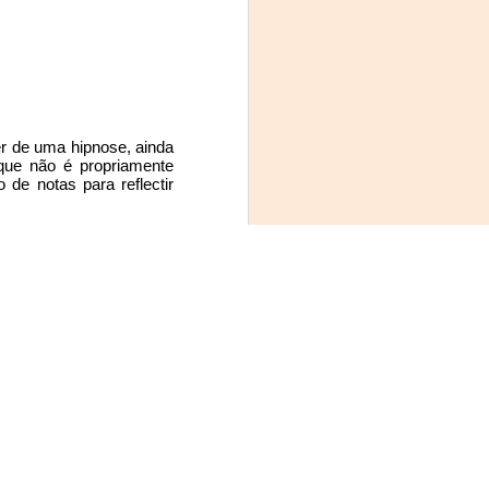
r de uma hipnose, ainda 
ue não é propriamente 
de notas para reflectir 
seguir ocultar na minha 
nteressante Jeanne me 
 calculo que possamos 
nte!
squieu se casou aos 26 
 caixinha de surpresas, 
cação maioritariamente 