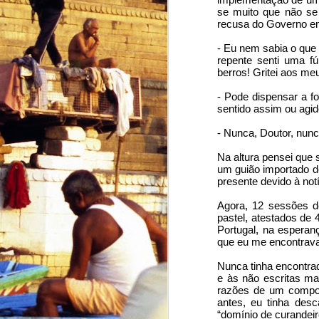
se muito que não se 
recusa do Governo em
Why Russia's new Satan 2 nuclear weapons may be great for World Peace
- Eu nem sabia o que 
Web Summit Lisbon: Why it's going to be great for portuguese startups but not so much for Portugal
repente senti uma fú
berros! Gritei aos me
Uber e a consistente estupidez da Assembleia da República
- Pode dispensar a fo
sentido assim ou agi
Looking evolution in the Eye
- Nunca, Doutor, nunc
1
A História do medo
Na altura pensei que 
um guião importado de
presente devido à notí
Unfortunately, I was wrong...
Agora, 12 sessões d
Batman vs Superman and why it matters
pastel, atestados de
Portugal, na esperan
que eu me encontrava
De todos os falsos Charlies
Nunca tinha encontrad
e às não escritas ma
1
Ilusionismo político
razões de um compor
antes, eu tinha des
O falhanço e os falhados
“domínio de curandeir