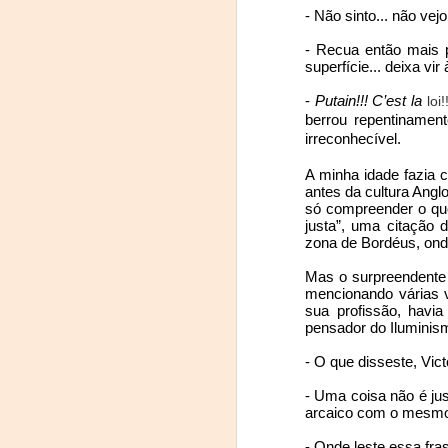
- Não sinto... não vej
- Lobbied the Government t
Justiça e Constituição
- Recua então mais p
amazing support given by the
superfície... deixa vi
without whom much of what w
1
Uma tempestade de areia nos olhos chamada Síria
- 
Putain!!! C’est la
loi!
berrou repentinament
- Brought awareness to th
Recomendação Bolsa 20/08/2013 - Comprar BCP a 0.099
irreconhecível.
appearances in pretty much al
A minha idade fazia 
Políticos condutores
antes da cultura Anglo
- Directly created or suppo
só compreender o que 
refugees across the country;
A curta visita de Montesquieu
justa”, uma citação
zona de Bordéus, onde
- Seeded the creation of othe
Conotações...
Mas o surpreendente 
mencionando várias v
The challenge of this crisis i
sua profissão, havi
A Chakana
influx of additional ones ha
pensador do Iluminism
transition into fully abled re
O deserto marca...
- O que disseste, Vic
education, certifying their sk
- Uma coisa não é jus
Cusco
arcaico com o mesmo
We will be doing our part. An
this mission.
Passagem para Cuzco
- Onde leste essa fras