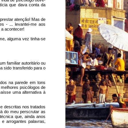
ícia que dava conta da 
prestar atenção! Mas de 
s - ... levantei-me aos 
 a acontecer!
me, alguma vez tinha-se 
familiar autoritário ou 
sido transferido para o 
ados na parede em tons 
 melhores psicólogos de 
aísse uma alternativa à 
 descritas nos tratados 
á do meu perscrutar as 
cnica que, ainda anos 
e arrogantes palavras, 