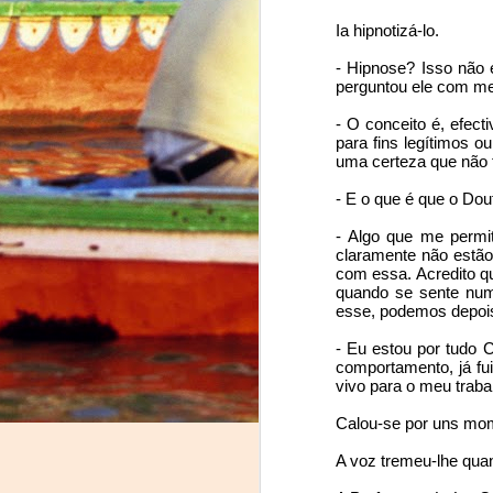
Ia hipnotizá-lo.
Momento de ternura
- Hipnose? Isso não 
perguntou ele com me
Robots taking over Chinese workers... Today!
- O conceito é, efec
Edgar Allan Poe por Pessoa
para fins legítimos o
uma certeza que não 
A Gilda agradece
- E o que é que o Dou
- Algo que me permit
Trip Dashboard: tourism has never been so insightful
claramente não estão 
com essa. Acredito q
Uber: uma revolução na mobilidade em Portugal
quando se sente numa
esse, podemos depois
It has now been 5 months sinc
war in Europe was a thing of 
Leitura obrigatória: Mind Wise
- Eu estou por tudo 
comportamento, já fu
vivo para o meu trabal
Detesto ter razão...
A couple of hours after the 
Calou-se por uns mom
conflict, and I set up a simp
A História repete-se e ninguém nota
refugees navigate safely insid
A voz tremeu-lhe qua
and everything else we could t
Acho que não sei ler...