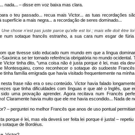
o... nada... – disse em voz baixa mas clara.
o respond to the challenges that came up (many thank
ara o teu passado... recua mais Victor... as tuas recordações são
 Minister of Labour, Solidarity and Social Security, Ana
r à superfície a mais negra... a recordação de seres dominado...
e achieved would not be possible);
!
Une chose n’est pas juste parce qu’elle est loi ; mais elle doit être loi
e num sotaque francês estranho, a sua cara num esgar de fúria 
e refugee problem and to several worthy projects wi
l of the major national television, radio and newspaper med
com que tivesse sido educado num mundo em que a língua dominant
-Saxónica se ter tornado referência obrigatória no mundo ocidental. T
rted the creation of local welcome centres and commit
Victor tinha dito, “uma coisa não é justa porque é lei, mas ela dever
 de Montesquieu, como reconhecer o sotaque do sudoeste Francês
 tinha família emigrada que havia visitado frequentemente na minha
r support projects, namely WeHelpUkraine.org.
nesta frase não era o seu conteúdo. Victor havia falado longament
ezes que tinha dificuldades com línguas e que até o Inglês, que er
s not over, but it has changed. Most refugees are settled i
a sido uma provação aprender. Agora recitava num Francês perfe
s pretty much stopped. But now it is time to support th
o! Claramente havia muito que ele me havia escondido... Nada de no
sidents and citizens, by providing them with language and ci
tor? – perguntei no melhor Francês que anos de uso pontual permitia
ills and finding them jobs that better match their competenc
ta porque é lei, mas ela deverá ser feita lei porque é justa! – repet
 sotaque de Bordéus.
d we thank you for all the support you have and may still g
e, Victor?