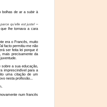
s to the 
 bolhas de ar a subir à 
 Godinho, 
– 
 parce qu’elle est juste!
que lhe tornava a cara 
th media 
ia;
e era o Francês, muito 
al facto permitiu-me não 
tees for 
á ser feita lei porque é 
, mais precisamente da 
 juventude.
e sobre a sua educação, 
a imprescindível para a 
n and the 
ito uma citação de um 
em in the 
vo nesta profissão...
tizenship 
m.
ies.
iu novamente num francês 
ive us in 