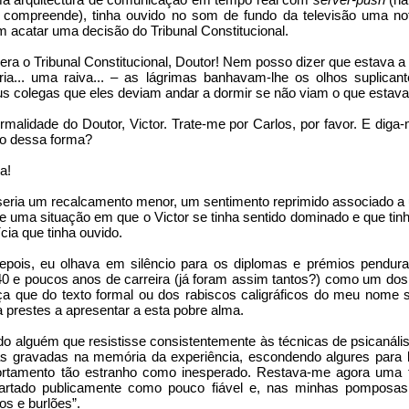
compreende), tinha ouvido no som de fundo da televisão uma not
 acatar uma decisão do Tribunal Constitucional.
era o Tribunal Constitucional, Doutor! Nem posso dizer que estava a 
ria... uma raiva... – as lágrimas banhavam-lhe os olhos suplicante
us colegas que eles deviam andar a dormir se não viam o que estava
rmalidade do Doutor, Victor. Trate-me por Carlos, por favor. E diga-
do dessa forma?
a!
seria um recalcamento menor, um sentimento reprimido associado a um 
 uma situação em que o Victor se tinha sentido dominado e que tinha 
cia que tinha ouvido.
epois, eu olhava em silêncio para os diplomas e prémios pendur
 40 e poucos anos de carreira (já foram assim tantos?) como um dos
ça que do texto formal ou dos rabiscos caligráficos do meu nome s
 prestes a apresentar a esta pobre alma.
o alguém que resistisse consistentemente às técnicas de psicanálise
s gravadas na memória da experiência, escondendo algures para l
tamento tão estranho como inesperado. Restava-me agora uma té
cartado publicamente como pouco fiável e, nas minhas pomposas 
os e burlões”.