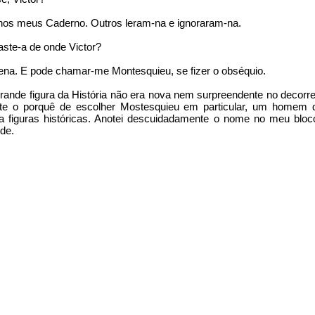
mukrainetoportugal
a nos meus Caderno. Outros leram-na e ignoraram-na.
Carvalhão
Publicado
25th July 2022
por
aste-a de onde Victor?
pena. E pode chamar-me Montesquieu, se fizer o obséquio.
rande figura da História não era nova nem surpreendente no decorre
0
Adicione um comentário
nte o porquê de escolher Mostesquieu em particular, um homem q
a figuras históricas. Anotei descuidadamente o nome no meu bloco 
de.
emos a honra da sua presença, Charles Louis? – perguntei, sem con
fazer uso do nome próprio e pouco conhecido de Montesquieu.
 27 anos que ninguém com a excepção da minha querida mas desi
. Mas, dadas as circunstâncias únicas desta nossa entrevista,
s... – disse com desdém – Voltei porque sou necessário, evidenteme
nterrompeu-se ao ouvir o nome de Jeanne, a mulher com que Monte
l nunca revelou muita devoção. Este Victor estava a revelar-se uma
um conhecimento invulgar de História que nunca revelou na sua edu
.