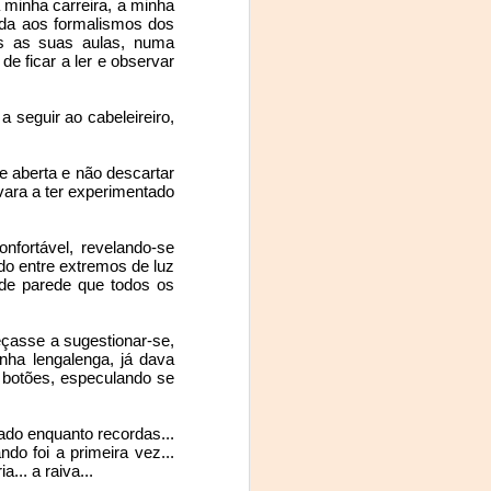
minha carreira, a minha 
da aos formalismos dos 
 channel 
s as suas aulas, numa 
de ficar a ler e observar 
business 
 seguir ao cabeleireiro, 
hing from 
tting up 
 aberta e não descartar 
ara a ter experimentado 
e are now 
fortável, revelando-se 
do entre extremos de luz 
de parede que todos os 
lothing, 
asse a sugestionar-se, 
ha lengalenga, já dava 
botões, especulando se 
ettled in 
ado enquanto recordas... 
o foi a primeira vez... 
and local 
... a raiva...