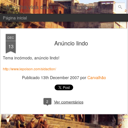
A minha vida dava um filme indiano
Página inicial
DEC
Anúncio lindo
13
Tema incómodo, anúncio lindo!
http://www.lepoison.com
/sidaction/
Publicado
13th December 2007
por
Carvalhão
2
Ver comentários