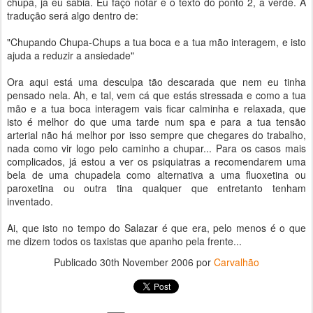
chupa, já eu sabia. Eu faço notar é o texto do ponto 2, a verde. A
tradução será algo dentro de:
"Chupando Chupa-Chups a tua boca e a tua mão interagem, e isto
ajuda a reduzir a ansiedade"
Ora aqui está uma desculpa tão descarada que nem eu tinha
pensado nela. Ah, e tal, vem cá que estás stressada e como a tua
mão e a tua boca interagem vais ficar calminha e relaxada, que
isto é melhor do que uma tarde num spa e para a tua tensão
arterial não há melhor por isso sempre que chegares do trabalho,
nada como vir logo pelo caminho a chupar... Para os casos mais
complicados, já estou a ver os psiquiatras a recomendarem uma
bela de uma chupadela como alternativa a uma fluoxetina ou
paroxetina ou outra tina qualquer que entretanto tenham
inventado.
Ai, que isto no tempo do Salazar é que era, pelo menos é o que
me dizem todos os taxistas que apanho pela frente...
Publicado
30th November 2006
por
Carvalhão