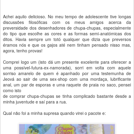
Achei aquilo delicioso. No meu tempo de adolescente tive longas
discussões filosóficas com os meus amigos acerca da
preversidade dos desenhadores de chupa-chupas, especialmente
do tipo que escolhe as cores e as formas semi-anatómicas dos
ditos. Havia sempre um totó qualquer que dizia que preversos
éramos nós e que os gajos até nem tinham pensado nisso mas,
agora, tenho provas!
Comprei logo um (isto dá um presente excelente para oferecer a
uma possível-futura-ex-namorada), sorri em volta com aquele
sorriso amarelo de quem é apanhado por uma testemunha de
Jeová ao sair de uma sex-shop com uma mordaça, lubrificante
anal, um par de esporas e uma raquete de praia no saco, pensei
como isto
de comprar chupa-chupas se tinha complicado bastante desde a
minha juventude e saí para a rua.
Qual não foi a minha supresa quando virei o pacote e: