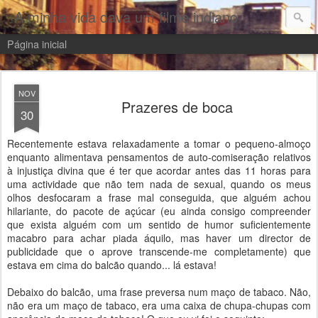
A minha vida dava um filme indiano
Página inicial
NOV
Prazeres de boca
30
Recentemente estava relaxadamente a tomar o pequeno-almoço
enquanto alimentava pensamentos de auto-comiseração relativos
à injustiça divina que é ter que acordar antes das 11 horas para
uma actividade que não tem nada de sexual, quando os meus
olhos desfocaram a frase mal conseguida, que alguém achou
hilariante, do pacote de açúcar (eu ainda consigo compreender
que exista alguém com um sentido de humor suficientemente
macabro para achar piada áquilo, mas haver um director de
publicidade que o aprove transcende-me completamente) que
estava em cima do balcão quando... lá estava!
Debaixo do balcão, uma frase preversa num maço de tabaco. Não,
não era um maço de tabaco, era uma caixa de chupa-chupas com