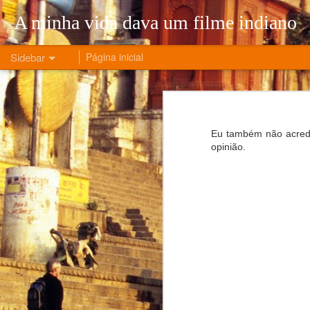
A minha vida dava um filme indiano
Sidebar
Página inicial
5 Months of the War that Changed My Life
5 Mont
O número de novos casos de COVID é irrelevante!
Eu também não acredi
opinião.
A Era do Desemprego
Ler este artigo não é uma escolha
A história de um regresso e de liberdade
A vida de um nómada digital - parte 2
A vida de um nómada digital - parte 1
Visionless leadership: Apple is in trouble. Again.