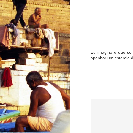
Why Russia's new Satan 2 nuclear weapons may be great for World Peace
Web Summit Lisbon: Why it's going to be great for portuguese startups but not so much for Portugal
Uber e a consistente estupidez da Assembleia da República
Looking evolution in the Eye
Eu imagino o que ser
apanhar um estarola d
1
A História do medo
Unfortunately, I was wrong...
Batman vs Superman and why it matters
De todos os falsos Charlies
1
Ilusionismo político
O falhanço e os falhados