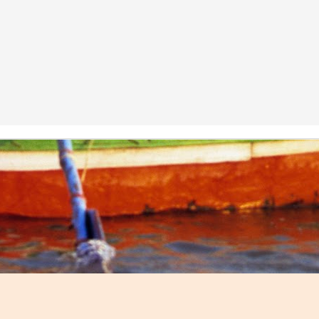
e the Russian invasion of Ukraine woke us up from the illu
the past.
war started, Kateryna Shepeliuk, herself a refugee from
le website where we started collecting information that w
e Ukraine, get to Portugal and, once here, find shelter, fo
hink of. 