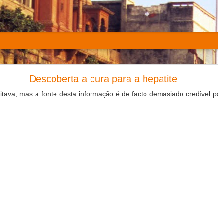
hs of the War that Changed My Life
Descoberta a cura para a hepatite
tava, mas a fonte desta informação é de facto demasiado credível 