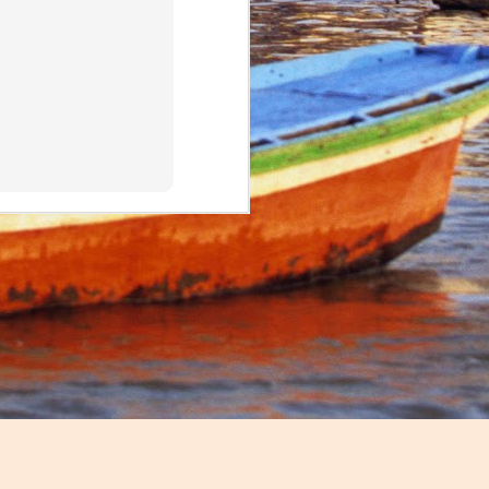
sion that 
 the 2014 
ould help 
od, a job 