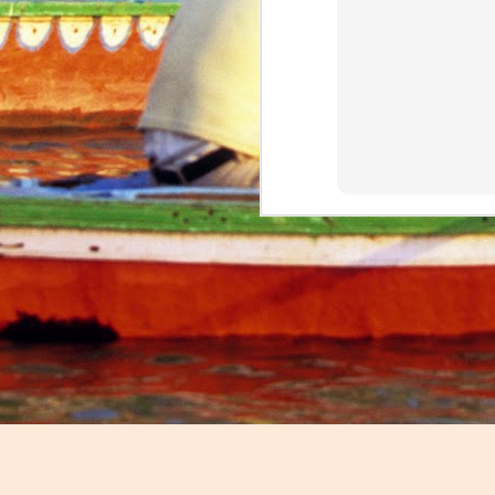
Momento de ternura
Robots taking over Chinese workers... Today!
Edgar Allan Poe por Pessoa
A Gilda agradece
Trip Dashboard: tourism has never been so insightful
Uber: uma revolução na mobilidade em Portugal
It has now been 5 months sinc
war in Europe was a thing of 
Leitura obrigatória: Mind Wise
Detesto ter razão...
A couple of hours after the 
conflict, and I set up a simp
A História repete-se e ninguém nota
refugees navigate safely insid
and everything else we could t
Acho que não sei ler...