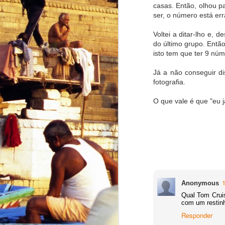
casas. Então, olhou 
ser, o número está err
Why Russia's new Satan 2 nuclear weapons may be great for World Peace
Voltei a ditar-lho e,
Web Summit Lisbon: Why it's going to be great for portuguese startups but not so much for Portugal
do último grupo. Entã
isto tem que ter 9 núm
Uber e a consistente estupidez da Assembleia da República
Já a não conseguir di
fotografia.
Looking evolution in the Eye
O que vale é que "eu 
1
A História do medo
Unfortunately, I was wrong...
Batman vs Superman and why it matters
De todos os falsos Charlies
Anonymous
Qual Tom Cruis
1
Ilusionismo político
com um restinh
Responder
O falhanço e os falhados