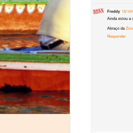
Freddy
15/10/
Momento de ternura
Ainda estou a c
Robots taking over Chinese workers... Today!
Zon
Abraço da
Responder
Edgar Allan Poe por Pessoa
A Gilda agradece
Trip Dashboard: tourism has never been so insightful
Uber: uma revolução na mobilidade em Portugal
It has now been 5 months sinc
war in Europe was a thing of 
Leitura obrigatória: Mind Wise
Detesto ter razão...
A couple of hours after the 
conflict, and I set up a simp
A História repete-se e ninguém nota
refugees navigate safely insid
and everything else we could t
Acho que não sei ler...