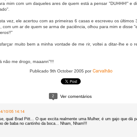
para mim com um daqueles ares de quem está a pensar "DUHHH!" e d
ado".
 desta vez, ele acertou com as primeiras 6 casas e escreveu os últim
o, com um ar de quem se arma de paciência, olhou para mim e disse "e
eros!!"
sfarçar muito bem a minha vontade de me rir, voltei a ditar-lhe e o 
já não me drogo, maaann"!!!
Carvalhão
Publicado
9th October 2005
por
2
Ver comentários
14/10/05 14:14
e, qual Brad Pitt... O que excita realmente uma Mulher, é um gajo que dá p
o de baba no cantinho da boca... Nham, Nham!!!