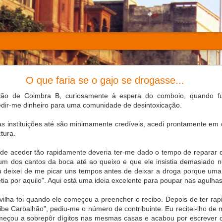
hs of the War that Changed My Life
O que faria se o gajo se drogasse...
ção de Coimbra B, curiosamente à espera do comboio, quando f
dir-me dinheiro para uma comunidade de desintoxicação.
 instituições até são minimamente credíveis, acedi prontamente em c
tura.
de aceder tão rapidamente deveria ter-me dado o tempo de reparar qu
um dos cantos da boca até ao queixo e que ele insistia demasiado n
eu deixei de me picar uns tempos antes de deixar a droga porque u
ia por aquilo". Aqui está uma ideia excelente para poupar nas agulhas
lha foi quando ele começou a preencher o recibo. Depois de ter ra
e Carbalhão", pediu-me o número de contribuinte. Eu recitei-lho de
meçou a sobrepôr dígitos nas mesmas casas e acabou por escrever o