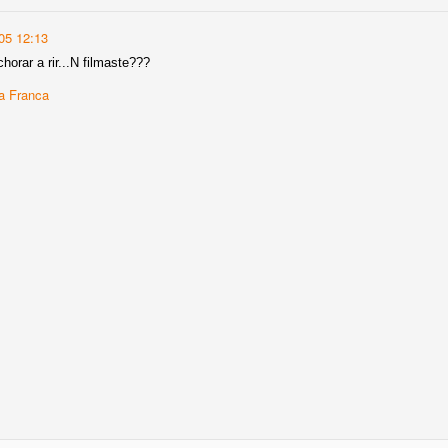
05 12:13
horar a rir...N filmaste???
a Franca
e the Russian invasion of Ukraine woke us up from the illu
the past.
war started, Kateryna Shepeliuk, herself a refugee from
le website where we started collecting information that w
e Ukraine, get to Portugal and, once here, find shelter, fo
hink of. 