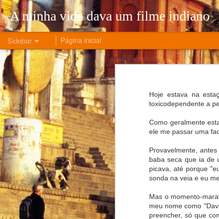
A minha vida dava um filme indiano
Sidebar
Página inicial
5 Months of the War that Changed My Life
5 Mont
O número de novos casos de COVID é irrelevante!
Hoje estava na esta
toxicodependente a pe
A Era do Desemprego
Como geralmente estas
Ler este artigo não é uma escolha
ele me passar uma fac
A história de um regresso e de liberdade
Provavelmente, antes 
baba seca que ia de 
picava, até porque "
A vida de um nómada digital - parte 2
sonda na veia e eu met
A vida de um nómada digital - parte 1
Mas o momento-maravi
meu nome como "Davib
Visionless leadership: Apple is in trouble. Again.
preencher, só que co