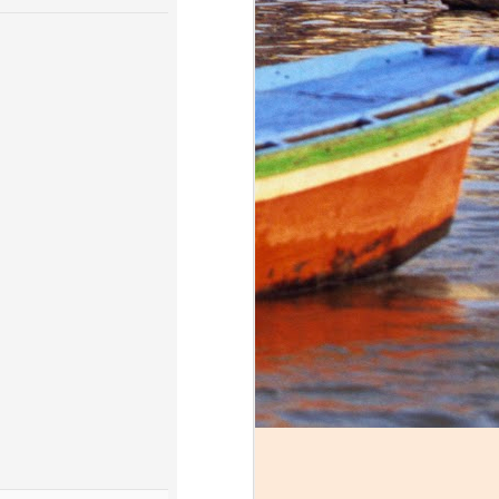
sion that 
 the 2014 
ould help 
od, a job 