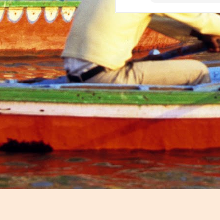
Momento de ternura
Robots taking over Chinese workers... Today!
Edgar Allan Poe por Pessoa
A Gilda agradece
Trip Dashboard: tourism has never been so insightful
Uber: uma revolução na mobilidade em Portugal
It has now been 5 months sinc
war in Europe was a thing of 
Leitura obrigatória: Mind Wise
Detesto ter razão...
A couple of hours after the 
conflict, and I set up a simp
A História repete-se e ninguém nota
refugees navigate safely insid
and everything else we could t
Acho que não sei ler...