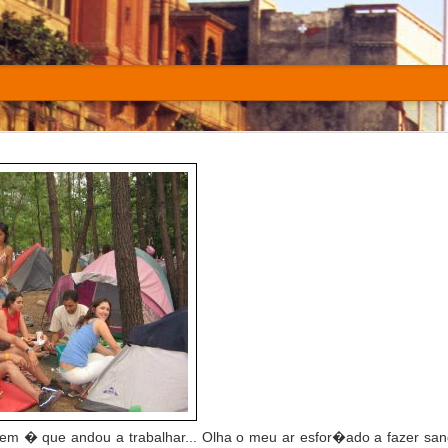
hs of the War that Changed My Life
m � que andou a trabalhar... Olha o meu ar esfor�ado a fazer sang