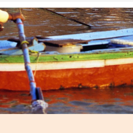
e the Russian invasion of Ukraine woke us up from the illu
the past.
war started, Kateryna Shepeliuk, herself a refugee from
le website where we started collecting information that w
e Ukraine, get to Portugal and, once here, find shelter, fo
hink of. 