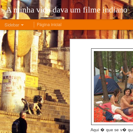
A minha vida dava um filme indiano
Sidebar
Página inicial
5 Months of the War that Changed My Life
5 Mont
O número de novos casos de COVID é irrelevante!
A Era do Desemprego
Ler este artigo não é uma escolha
A história de um regresso e de liberdade
A vida de um nómada digital - parte 2
A vida de um nómada digital - parte 1
Aqui � que se v� que
Visionless leadership: Apple is in trouble. Again.