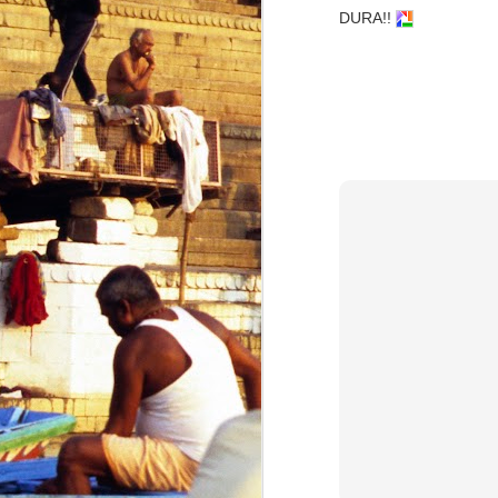
DURA!!
Why Russia's new Satan 2 nuclear weapons may be great for World Peace
Web Summit Lisbon: Why it's going to be great for portuguese startups but not so much for Portugal
Uber e a consistente estupidez da Assembleia da República
Looking evolution in the Eye
1
A História do medo
Unfortunately, I was wrong...
Batman vs Superman and why it matters
De todos os falsos Charlies
1
Ilusionismo político
O falhanço e os falhados