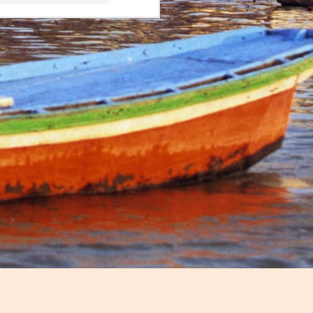
sion that 
 the 2014 
ould help 
od, a job 