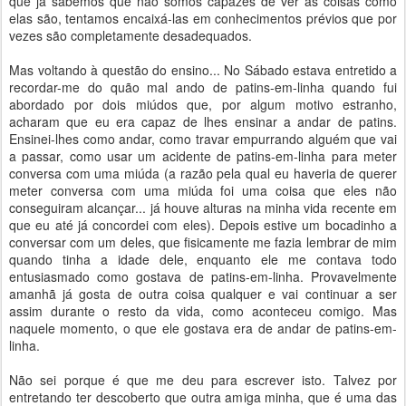
que já sabemos que não somos capazes de ver as coisas como
elas são, tentamos encaixá-las em conhecimentos prévios que por
vezes são completamente desadequados.
Mas voltando à questão do ensino... No Sábado estava entretido a
recordar-me do quão mal ando de patins-em-linha quando fui
abordado por dois miúdos que, por algum motivo estranho,
acharam que eu era capaz de lhes ensinar a andar de patins.
Ensinei-lhes como andar, como travar empurrando alguém que vai
a passar, como usar um acidente de patins-em-linha para meter
conversa com uma miúda (a razão pela qual eu haveria de querer
meter conversa com uma miúda foi uma coisa que eles não
conseguiram alcançar... já houve alturas na minha vida recente em
que eu até já concordei com eles). Depois estive um bocadinho a
conversar com um deles, que fisicamente me fazia lembrar de mim
quando tinha a idade dele, enquanto ele me contava todo
entusiasmado como gostava de patins-em-linha. Provavelmente
amanhã já gosta de outra coisa qualquer e vai continuar a ser
assim durante o resto da vida, como aconteceu comigo. Mas
naquele momento, o que ele gostava era de andar de patins-em-
linha.
Não sei porque é que me deu para escrever isto. Talvez por
entretando ter descoberto que outra amiga minha, que é uma das